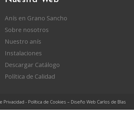
Anís en Grano Sancho
Sobre nosotros
Nuestro anís
Instalaciones
Descargar Catálogo
Política de Calidad
de Privacidad
-
Política de Cookies
– Diseño Web Carlos de Blas
DER (90%) y la Consejería de Agricultura, Pesca, Agua y
GRANO PARA MEJORA DE LA COMPETITIVIDAD
que tiene por
sta en marcha de una actividad innovadora relacionada con las