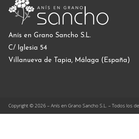
Anís en Grano Sancho S.L.
C/ Iglesia 54
Villanueva de Tapia, Málaga (España)
Copyright © 2026 – Anís en Grano Sancho S.L. – Todos los 
ANÍS EN GRANO SANCHO S.L., ha recibido una ayuda de la Unión E
Desarrollo Rural de la Junta de Andalucía (10%) para el proyect
objetivo optimizar el rendimiento y calidad del producto mediant