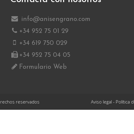
info@anisengrano.com
+34 952 75 01 29
+34 619 750 029
+34 952 75 04 05
Formulario Web
derechos reservados
Aviso legal
-
Política 
uropea con cargo al Fondo Europeo Agrícola de Desarrollo Rural FEA
o denominado
ADQUISICIÓN DE MAQUINARIA SELECCIONADORA DE 
e un sistema innovador y que contribuye al ahorro energético. La pue