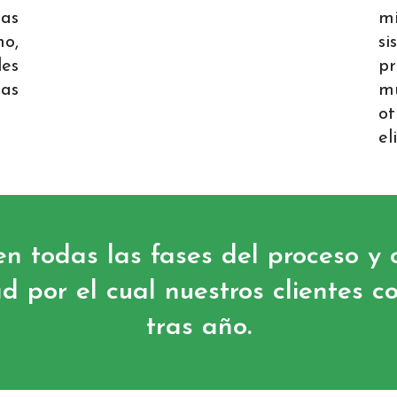
zas
m
o,
si
les
pr
das
mu
o
el
n todas las fases del proceso y 
d por el cual nuestros clientes c
tras año.