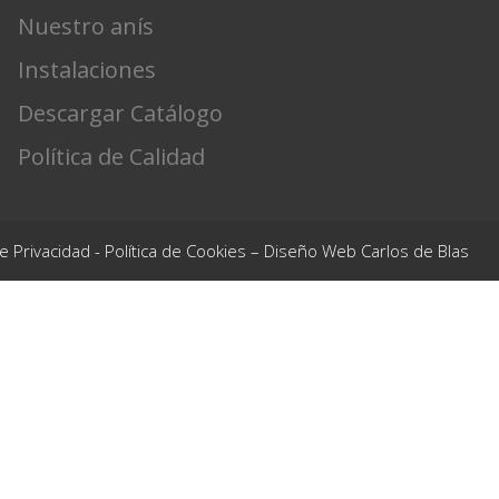
Nuestro anís
Instalaciones
Descargar Catálogo
Política de Calidad
de Privacidad
-
Política de Cookies
– Diseño Web Carlos de Blas
DER (90%) y la Consejería de Agricultura, Pesca, Agua y
GRANO PARA MEJORA DE LA COMPETITIVIDAD
que tiene por
sta en marcha de una actividad innovadora relacionada con las