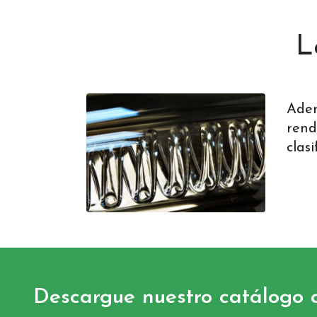
L
Adem
rend
clas
Descargue nuestro catálogo 