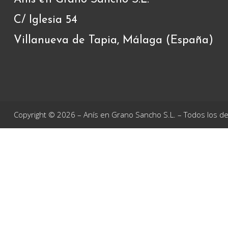
C/ Iglesia 54
Villanueva de Tapia, Málaga (España)
Copyright © 2026 – Anís en Grano Sancho S.L. – Todos los 
ANÍS EN GRANO SANCHO S.L., ha recibido una ayuda de la Unión E
Desarrollo Rural de la Junta de Andalucía (10%) para el proyect
objetivo optimizar el rendimiento y calidad del producto mediant
nuevas tecnologías en Villanueva de Tapia (Málaga)