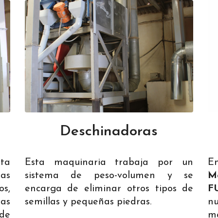
Deschinadoras
sta
Esta maquinaria trabaja por un
E
as
sistema de peso-volumen y se
Ma
s,
encarga de eliminar otros tipos de
F
as
semillas y pequeñas piedras.
nu
 de
m