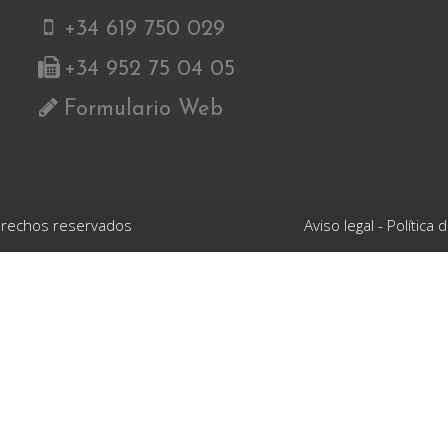
+34 619 750 029
+34 952 75 04 05
Formulario Web
derechos reservados
Aviso legal
-
Política 
uropea con cargo al Fondo Europeo Agrícola de Desarrollo Rural FEA
o denominado
ADQUISICIÓN DE MAQUINARIA SELECCIONADORA DE 
e un sistema innovador y que contribuye al ahorro energético. La pue