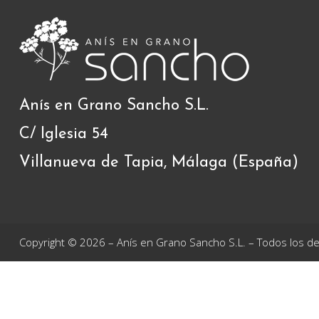
Anís en Grano Sancho S.L.
C/ Iglesia 54
Villanueva de Tapia, Málaga (España)
Copyright © 2026 – Anís en Grano Sancho S.L. – Todos los 
ANÍS EN GRANO SANCHO S.L., ha recibido una ayuda de la Unión E
Desarrollo Rural de la Junta de Andalucía (10%) para el proyect
objetivo optimizar el rendimiento y calidad del producto mediant