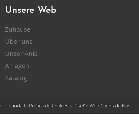
Unsere Web
Zuhause
Über uns
Unser Anis
Anlagen
Katalog
de Privacidad
-
Política de Cookies
– Diseño Web Carlos de Blas
DER (90%) y la Consejería de Agricultura, Pesca, Agua y
GRANO PARA MEJORA DE LA COMPETITIVIDAD
que tiene por
sta en marcha de una actividad innovadora relacionada con las