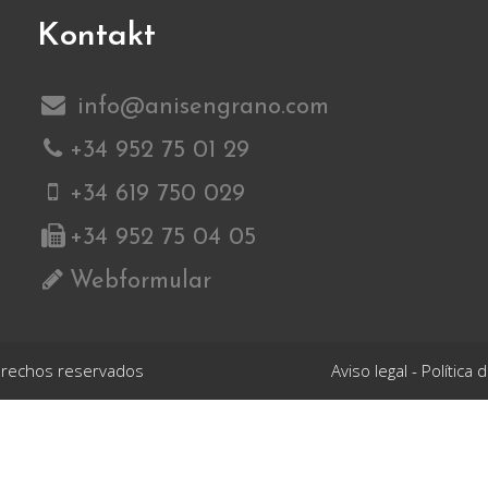
Kontakt
info@anisengrano.com
+34 952 75 01 29
+34 619 750 029
+34 952 75 04 05
Webformular
derechos reservados
Aviso legal
-
Política 
uropea con cargo al Fondo Europeo Agrícola de Desarrollo Rural FEA
o denominado
ADQUISICIÓN DE MAQUINARIA SELECCIONADORA DE 
e un sistema innovador y que contribuye al ahorro energético. La pue